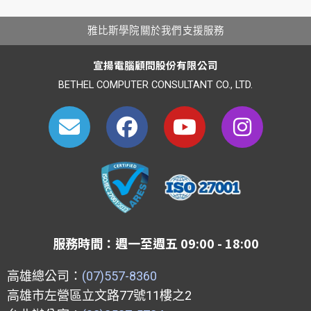
雅比斯學院
關於我們
支援服務
宣揚電腦顧問股份有限公司
BETHEL COMPUTER CONSULTANT CO., LTD.
E
F
Y
I
n
a
o
n
v
c
u
s
e
e
t
t
l
b
u
a
o
o
b
g
p
o
e
r
服務時間：週一至週五 09:00 - 18:00
e
k
a
m
高雄總公司：
(07)557-8360
高雄市左營區立文路77號11樓之2