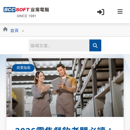
跳
至
主
要
內
首頁
»
容
商業指南