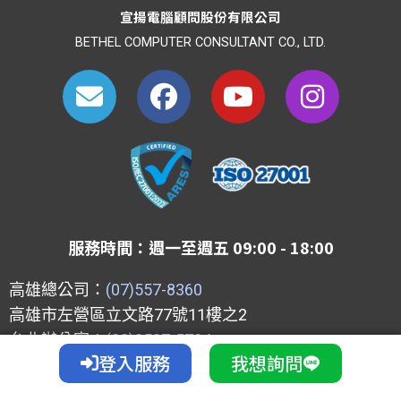
宣揚電腦顧問股份有限公司
BETHEL COMPUTER CONSULTANT CO., LTD.
E
F
Y
I
n
a
o
n
v
c
u
s
e
e
t
t
l
b
u
a
o
o
b
g
p
o
e
r
服務時間：週一至週五 09:00 - 18:00
e
k
a
m
高雄總公司：
(07)557-8360
高雄市左營區立文路77號11樓之2
台北辦公室：
(02)2537-5724
登入服務
我想詢問
台北市中山區中山北路二段112號5樓之5
台中辦公室：
(04)2265-1869