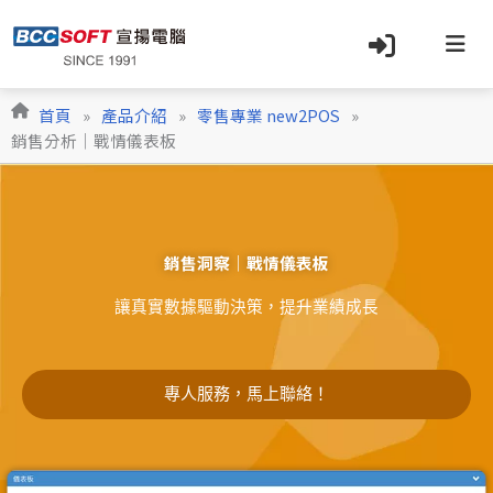
跳
至
主
要
內
首頁
»
產品介紹
»
零售專業 new2POS
»
容
銷售分析｜戰情儀表板
​銷售洞察｜戰情儀表板
​讓真實數據驅動決策，提升業績成長
專人服務，馬上聯絡！