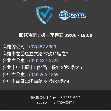
v
c
u
s
e
e
t
t
l
b
u
a
o
o
b
g
p
o
e
r
服務時間：週一至週五 09:00 - 18:00
e
k
a
m
高雄總公司：
(07)557-8360
高雄市左營區立文路77號11樓之2
台北辦公室：
(02)2537-5724
台北市中山區中山北路二段112號5樓之5
台中辦公室：
(04)2265-1869
台中市南區忠明南路787號34樓A4
隱私權政策
|
Copyright © 1991-2025
BCCSOFT Inc. 保留一切權利