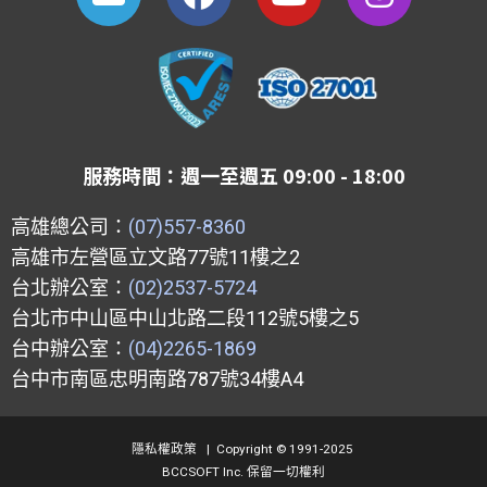
n
a
o
n
v
c
u
s
e
e
t
t
l
b
u
a
o
o
b
g
p
o
e
r
服務時間：週一至週五 09:00 - 18:00
e
k
a
m
高雄總公司：
(07)557-8360
高雄市左營區立文路77號11樓之2
台北辦公室：
(02)2537-5724
台北市中山區中山北路二段112號5樓之5
台中辦公室：
(04)2265-1869
台中市南區忠明南路787號34樓A4
隱私權政策
|
Copyright © 1991-2025
BCCSOFT Inc. 保留一切權利