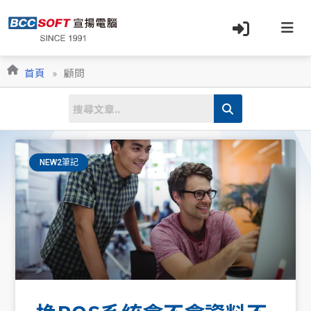
跳
至
主
要
內
首頁
»
顧問
容
NEW2筆記