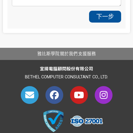
下一步
雅比斯學院
關於我們
支援服務
宣揚電腦顧問股份有限公司
BETHEL COMPUTER CONSULTANT CO., LTD.
E
F
Y
I
n
a
o
n
v
c
u
s
e
e
t
t
l
b
u
a