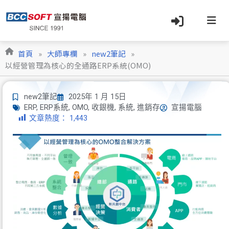
跳
至
主
要
內
首頁
»
大師專欄
»
new2筆記
»
容
以經營管理為核心的全通路ERP系統(OMO)
new2筆記
2025年 1 月 15日
ERP
,
ERP系統
,
OMO
,
收銀機
,
系統
,
進銷存
宣揚電腦
文章熱度：
1,443