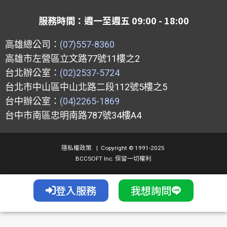
o
o
b
g
p
o
e
r
服務時間：週一至週五 09:00 - 18:00
e
k
a
m
高雄總公司：
(07)557-8360
高雄市左營區立文路77號11樓之2
台北辦公室：
(02)2537-5724
台北市中山區中山北路二段112號5樓之5
台中辦公室：
(04)2265-1869
台中市南區忠明南路787號34樓A4
隱私權政策
|
Copyright © 1991-2025
BCCSOFT Inc. 保留一切權利
登入服務
我想詢問