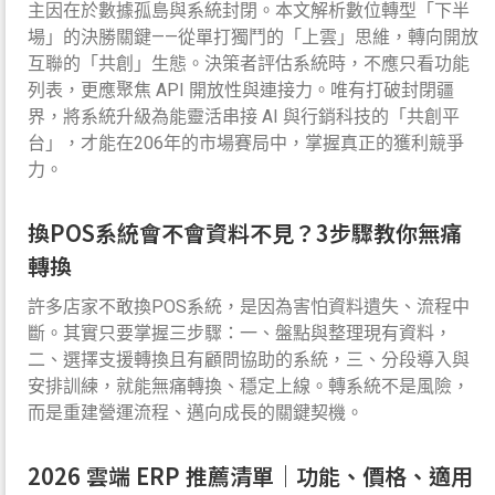
主因在於數據孤島與系統封閉。本文解析數位轉型「下半
場」的決勝關鍵——從單打獨鬥的「上雲」思維，轉向開放
互聯的「共創」生態。決策者評估系統時，不應只看功能
列表，更應聚焦 API 開放性與連接力。唯有打破封閉疆
界，將系統升級為能靈活串接 AI 與行銷科技的「共創平
台」，才能在206年的市場賽局中，掌握真正的獲利競爭
力。
換POS系統會不會資料不見？3步驟教你無痛
轉換
許多店家不敢換POS系統，是因為害怕資料遺失、流程中
斷。其實只要掌握三步驟：一、盤點與整理現有資料，
二、選擇支援轉換且有顧問協助的系統，三、分段導入與
安排訓練，就能無痛轉換、穩定上線。轉系統不是風險，
而是重建營運流程、邁向成長的關鍵契機。
2026 雲端 ERP 推薦清單｜功能、價格、適用