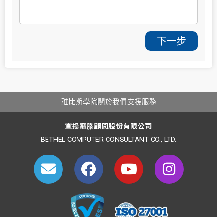
下一步
雅比斯學院
關於我們
支援服務
宣揚電腦顧問股份有限公司
BETHEL COMPUTER CONSULTANT CO., LTD.
E
F
Y
I
n
a
o
n
v
c
u
s
e
e
t
t