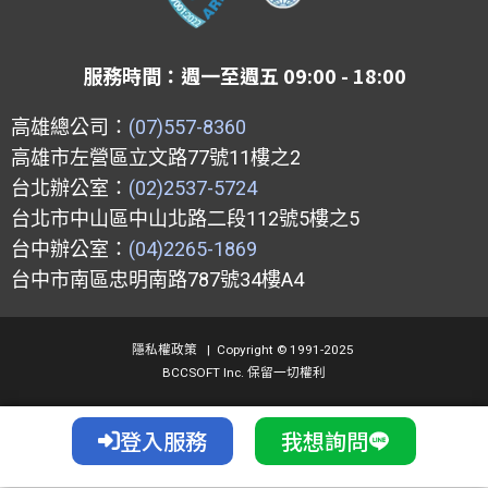
l
b
u
a
o
o
b
g
p
o
e
r
服務時間：週一至週五 09:00 - 18:00
e
k
a
m
高雄總公司：
(07)557-8360
高雄市左營區立文路77號11樓之2
台北辦公室：
(02)2537-5724
台北市中山區中山北路二段112號5樓之5
台中辦公室：
(04)2265-1869
台中市南區忠明南路787號34樓A4
隱私權政策
|
Copyright © 1991-2025
BCCSOFT Inc. 保留一切權利
登入服務
我想詢問