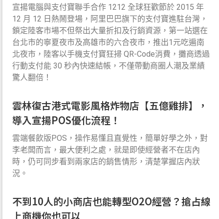
宣揚電腦與支付寶聯手合作 1212 全球狂歡節於 2015 年
12 月 12 日熱鬧登場，阿里巴巴旗下的支付寶進駐台灣，
鎖定陸客市場不但祭出大量折扣及行銷資源，第一站選在
台北市的寧夏夜市及高雄市的六合夜市，推出1元吃遍南
北夜市，陸客以手機支付寶狂掃 QR-Code消費，攤商透過
行動支付能 30 秒內快速結帳，不僅帶動商圈人潮及業績
驚人翻倍！
雲林復古港式電影風格炸物店【五億雞排】，
導入宣揚POS優化流程！
雲端餐飲版POS，操作易懂且直覺性，簡單好學之外，對
李老闆而言，最大便利之處，就是即使經營者不在店內
時，仍可同步看到兩家店的銷售情形，清楚掌握店內狀
況。
不到10人的小商店也能轉型O2O經營？搶占線
上商機你也可以