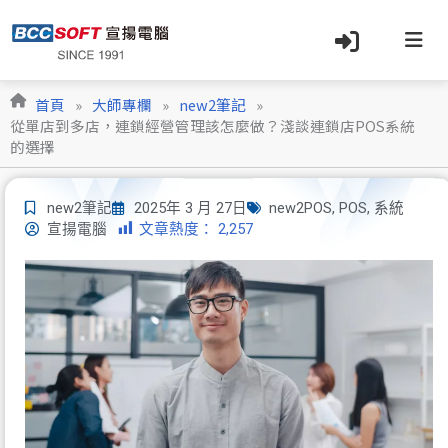
跳
至
主
要
內
首頁
»
大師專欄
»
new2筆記
»
容
從單店到多店，連鎖經營管理該怎麼做？淺談連鎖店POS系統
的選擇
new2筆記
2025年 3 月 27日
new2POS
,
POS
,
系統
文章熱度：
2,257
宣揚電腦