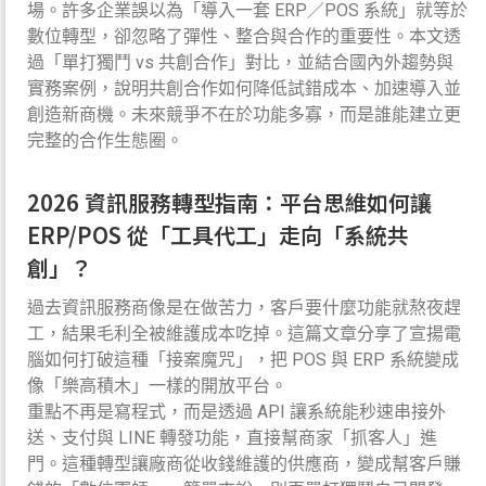
場。許多企業誤以為「導入一套 ERP／POS 系統」就等於
數位轉型，卻忽略了彈性、整合與合作的重要性。本文透
過「單打獨鬥 vs 共創合作」對比，並結合國內外趨勢與
實務案例，說明共創合作如何降低試錯成本、加速導入並
創造新商機。未來競爭不在於功能多寡，而是誰能建立更
完整的合作生態圈。
2026 資訊服務轉型指南：平台思維如何讓
ERP/POS 從「工具代工」走向「系統共
創」？
過去資訊服務商像是在做苦力，客戶要什麼功能就熬夜趕
工，結果毛利全被維護成本吃掉。這篇文章分享了宣揚電
腦如何打破這種「接案魔咒」，把 POS 與 ERP 系統變成
像「樂高積木」一樣的開放平台。
重點不再是寫程式，而是透過 API 讓系統能秒速串接外
送、支付與 LINE 轉發功能，直接幫商家「抓客人」進
門。這種轉型讓廠商從收錢維護的供應商，變成幫客戶賺