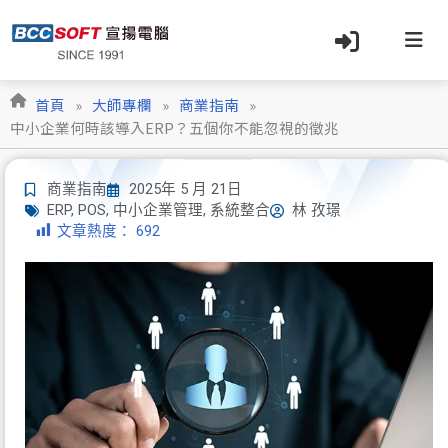
跳
至
主
要
內
首頁
»
大師專欄
»
商業指南
»
容
中小企業何時該導入ERP？五個你不能忽視的徵兆
商業指南
2025年 5 月 21日
ERP
,
POS
,
中小企業管理
,
系統整合
林 孜璟
文章熱度：
692