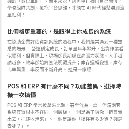
錢的「數位軍師」。簡單來說，別再單打獨鬥自己開發，
學會組隊共創、擁抱平台思維，才能在 AI 時代輕鬆賺到流
量紅利！
比價格更重要的，是跟得上你成長的系統
在協助企業評估資訊系統的過程中，我們經常遇到一種熟
悉的場景： 營運穩定成長，訂單量年年攀升，出貨作業看
似順利，但實際上，現場卻長期處在高張力狀態。人手越
請越多，效率卻始終無法明顯提升；庫存週轉變慢，庫存
比率與重工率反而不斷升高。 這是一家經
POS 和 ERP 有什麼不同？功能差異、選擇時
機一次搞懂
POS 和 ERP 常常被拿來比較、甚至混為一談，但這兩套
系統其實根本不在同一個層級。一個是為了讓你「把貨賣
出去，把錢收進來」、一個是讓你「搞懂有多少貨？錢跑
去哪？」。