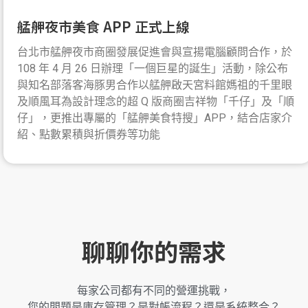
艋舺夜市美食 APP 正式上線
台北市艋舺夜市商圈發展促進會與宣揚電腦顧問合作，於
108 年 4 月 26 日辦理「一個巨星的誕生」活動，除公布
與知名部落客海豚男合作以艋舺啟天宮料館媽祖的千里眼
及順風耳為設計理念的超 Q 版商圈吉祥物「千仔」及「順
仔」，更推出專屬的「艋舺美食特搜」APP，結合店家介
紹、點數累積與折價券等功能
聊聊你的需求
每家公司都有不同的營運挑戰，
您的問題是庫存管理？是對帳流程？還是系統整合？