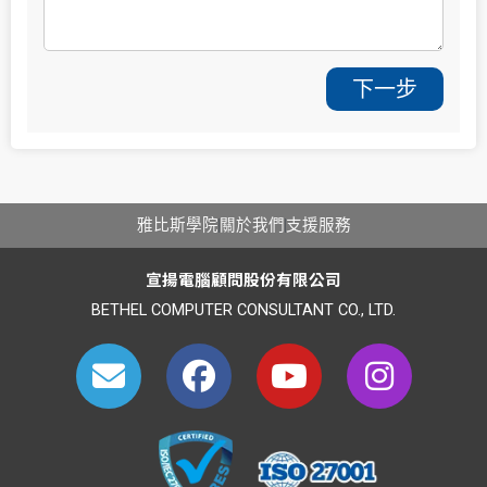
下一步
雅比斯學院
關於我們
支援服務
宣揚電腦顧問股份有限公司
BETHEL COMPUTER CONSULTANT CO., LTD.
E
F
Y
I
n
a
o
n
v
c
u
s
e
e
t
t