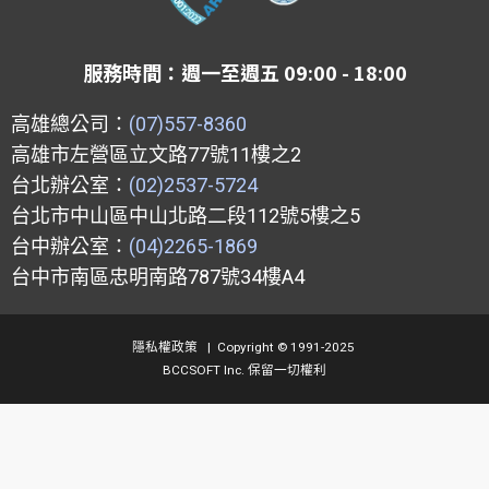
l
b
u
a
o
o
b
g
p
o
e
r
服務時間：週一至週五 09:00 - 18:00
e
k
a
m
高雄總公司：
(07)557-8360
高雄市左營區立文路77號11樓之2
台北辦公室：
(02)2537-5724
台北市中山區中山北路二段112號5樓之5
台中辦公室：
(04)2265-1869
台中市南區忠明南路787號34樓A4
隱私權政策
|
Copyright © 1991-2025
BCCSOFT Inc. 保留一切權利